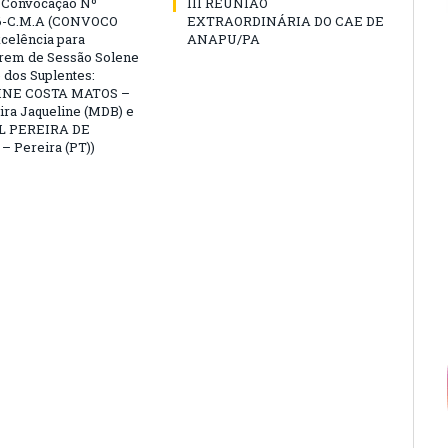
e Convocação Nº
III REUNIÃO
6-C.M.A (CONVOCO
EXTRAORDINÁRIA DO CAE DE
celência para
ANAPU/PA
arem de Sessão Solene
 dos Suplentes:
NE COSTA MATOS –
ra Jaqueline (MDB) e
L PEREIRA DE
 Pereira (PT))