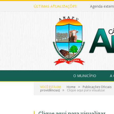
ÚLTIMAS ATUALIZAÇÕES:
Agenda extern
O MUNICÍPIO
A
»
VOCÊ ESTÁ EM:
Home
Publicações Oficiais
»
providências)
Clique aqui para visualizar
Clique aqui para visualizar