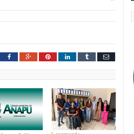
tter
Facebook
Google+
Pinterest
LinkedIn
Tumblr
Email