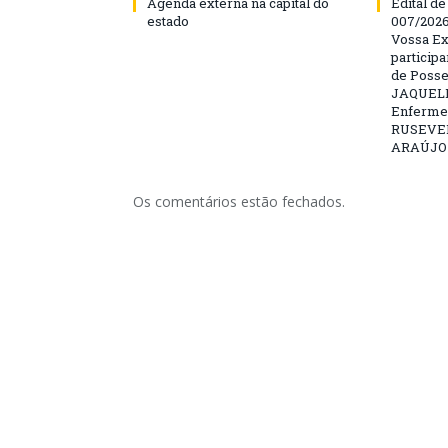
Agenda externa na capital do
Edital d
estado
007/202
Vossa Ex
particip
de Posse
JAQUELI
Enfermei
RUSEVE
ARAÚJO –
Os comentários estão fechados.