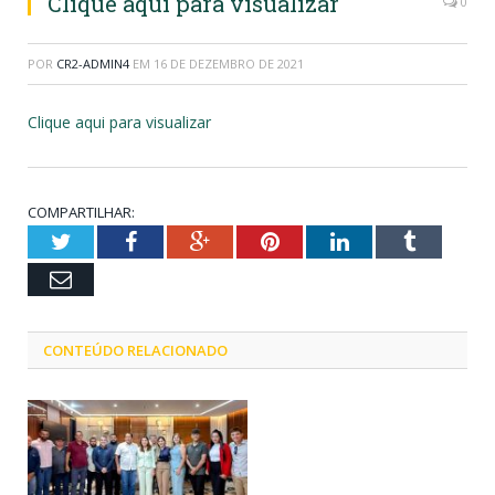
Clique aqui para visualizar
0
POR
CR2-ADMIN4
EM
16 DE DEZEMBRO DE 2021
Clique aqui para visualizar
COMPARTILHAR:
Twitter
Facebook
Google+
Pinterest
LinkedIn
Tumblr
Email
CONTEÚDO RELACIONADO