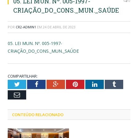
05. LEI MUN. Nº. 005-1997-
0
CRIAÇÃO_DO_CONS._MUN._SAÚDE
POR
CR2-ADMIN1
EM
24 DE ABRIL DE 2023
05. LEI MUN. Nº. 005-1997-
CRIAÇÃO_DO_CONS._MUN._SAÚDE
COMPARTILHAR:
Twitter
Facebook
Google+
Pinterest
LinkedIn
Tumblr
Email
CONTEÚDO RELACIONADO