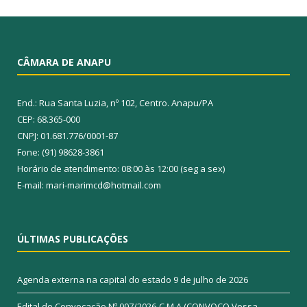
CÂMARA DE ANAPU
End.: Rua Santa Luzia, nº 102, Centro. Anapu/PA
CEP: 68.365-000
CNPJ: 01.681.776/0001-87
Fone: (91) 98628-3861
Horário de atendimento: 08:00 às 12:00 (seg a sex)
E-mail: mari-marimcd@hotmail.com
ÚLTIMAS PUBLICAÇÕES
Agenda externa na capital do estado
9 de julho de 2026
Edital de Convocação Nº 007/2026-C.M.A (CONVOCO Vossa