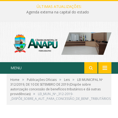
ÚLTIMAS ATUALIZAÇÕES:
Agenda externa na capital do estado
MENU
»
»
»
Home
Publicações Oficiais
Leis
LEI MUNICIPAL Nº
312/2019, DE 10 DE SETEMBRO DE 2019 (Dispõe sobre
autorização concessão de benefícios tributários e dá outras
»
providências)
LEI_MUN._Nº._312-2019-
_DISPÕE_SOBRE_A_AUT._PARA_CONCESSÃO_DE_BENF._TRIBUTÁRIOS