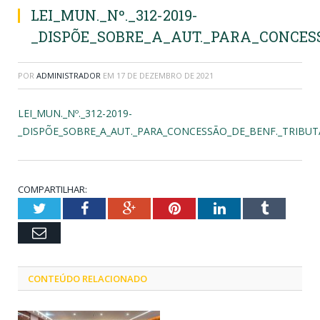
LEI_MUN._Nº._312-2019-
_DISPÕE_SOBRE_A_AUT._PARA_CONCES
POR
ADMINISTRADOR
EM
17 DE DEZEMBRO DE 2021
LEI_MUN._Nº._312-2019-
_DISPÕE_SOBRE_A_AUT._PARA_CONCESSÃO_DE_BENF._TRIBUT
COMPARTILHAR:
Twitter
Facebook
Google+
Pinterest
LinkedIn
Tumblr
Email
CONTEÚDO RELACIONADO