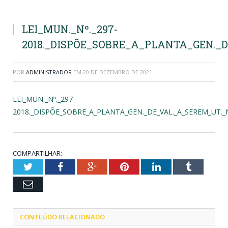
LEI_MUN._Nº._297-
2018._DISPÕE_SOBRE_A_PLANTA_GEN._
POR
ADMINISTRADOR
EM
20 DE DEZEMBRO DE 2021
LEI_MUN._Nº._297-
2018._DISPÕE_SOBRE_A_PLANTA_GEN._DE_VAL._A_SEREM_UT.
COMPARTILHAR:
Twitter
Facebook
Google+
Pinterest
LinkedIn
Tumblr
Email
CONTEÚDO RELACIONADO