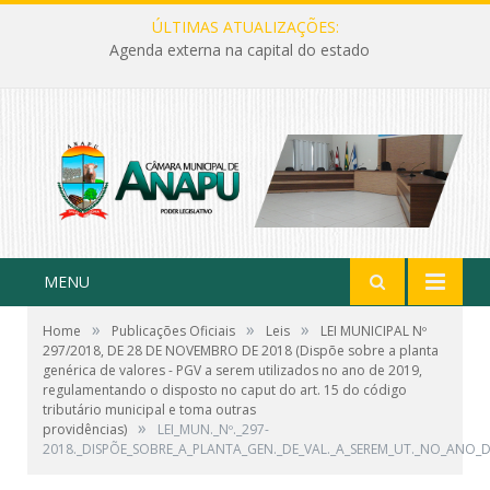
ÚLTIMAS ATUALIZAÇÕES:
Agenda externa na capital do estado
MENU
»
»
»
Home
Publicações Oficiais
Leis
LEI MUNICIPAL Nº
297/2018, DE 28 DE NOVEMBRO DE 2018 (Dispõe sobre a planta
genérica de valores - PGV a serem utilizados no ano de 2019,
regulamentando o disposto no caput do art. 15 do código
tributário municipal e toma outras
»
providências)
LEI_MUN._Nº._297-
2018._DISPÕE_SOBRE_A_PLANTA_GEN._DE_VAL._A_SEREM_UT._NO_ANO_D