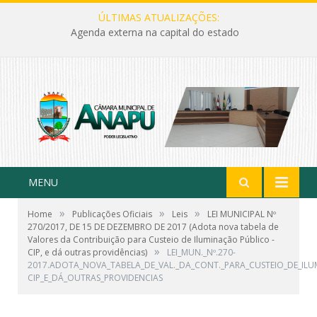
ÚLTIMAS ATUALIZAÇÕES:
Agenda externa na capital do estado
MENU
»
»
»
Home
Publicações Oficiais
Leis
LEI MUNICIPAL Nº
270/2017, DE 15 DE DEZEMBRO DE 2017 (Adota nova tabela de
Valores da Contribuição para Custeio de Iluminação Público -
»
CIP, e dá outras providências)
LEI_MUN._Nº.270-
2017.ADOTA_NOVA_TABELA_DE_VAL._DA_CONT._PARA_CUSTEIO_DE_ILUM
CIP_E_DÁ_OUTRAS_PROVIDENCIAS