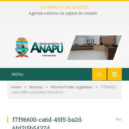
ÚLTIMAS ATUALIZAÇÕES:
Agenda externa na capital do estado
MENU
»
»
»
Home
Notícias
Informe Poder Legislativo
f7f96600-
ca6d-49f5-ba2d-6fd215b5437d
f7f96600-ca6d-49f5-ba2d-
0
6fd215b5437d