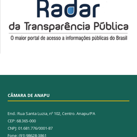
CÂMARA DE ANAPU
End.: Rua Santa Luzia, nº 102, Centro. Anapu/PA
CEP: 68.365-000
CNPJ: 01.681.776/0001-87
Fone: (91) 98628-3861