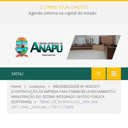
ÚLTIMAS ATUALIZAÇÕES:
Agenda externa na capital do estado
MENU
»
»
Home
Licitações
INEXIGIBILIDADE Nº 004/2017
(CONTRATAÇÃO DE EMPRESA PARA FORNECER LICENCIAMENTO E
MANUTENÇÃO DO SISTEMA INTEGRADO GESTÃO PÚBLICA
»
(SOFTWARE))
TERMO_DE_RATIFICACAO__INEX_004-
2017_CMA_-_Assinado_170217_172836