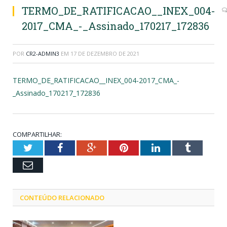
TERMO_DE_RATIFICACAO__INEX_004-
2017_CMA_-_Assinado_170217_172836
POR
CR2-ADMIN3
EM
17 DE DEZEMBRO DE 2021
TERMO_DE_RATIFICACAO__INEX_004-2017_CMA_-
_Assinado_170217_172836
COMPARTILHAR:
Twitter
Facebook
Google+
Pinterest
LinkedIn
Tumblr
Email
CONTEÚDO RELACIONADO