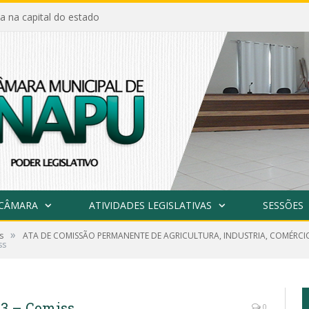
a na capital do estado
 CÂMARA
ATIVIDADES LEGISLATIVAS
SESSÕES
»
s
ATA DE COMISSÃO PERMANENTE DE AGRICULTURA, INDUSTRIA, COMÉRCI
ss
023 – Comiss
0