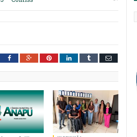
tter
Facebook
Google+
Pinterest
LinkedIn
Tumblr
Email