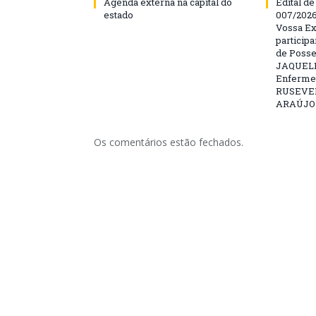
Agenda externa na capital do
Edital d
estado
007/202
Vossa Ex
particip
de Posse
JAQUELI
Enfermei
RUSEVE
ARAÚJO –
Os comentários estão fechados.