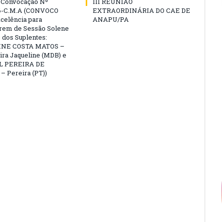
e Convocação Nº
III REUNIÃO
6-C.M.A (CONVOCO
EXTRAORDINÁRIA DO CAE DE
celência para
ANAPU/PA
arem de Sessão Solene
 dos Suplentes:
NE COSTA MATOS –
ra Jaqueline (MDB) e
L PEREIRA DE
 Pereira (PT))