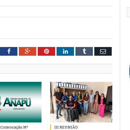
tter
Facebook
Google+
Pinterest
LinkedIn
Tumblr
Email
e Convocação Nº
III REUNIÃO