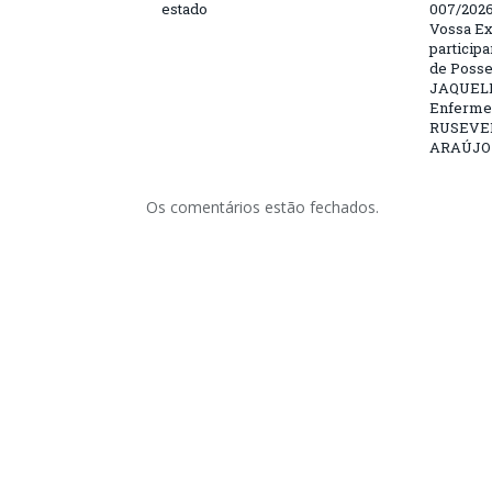
estado
007/202
Vossa Ex
particip
de Posse
JAQUELI
Enfermei
RUSEVE
ARAÚJO –
Os comentários estão fechados.