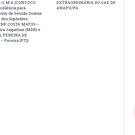
6-C.M.A (CONVOCO
EXTRAORDINÁRIA DO CAE DE
celência para
ANAPU/PA
arem de Sessão Solene
 dos Suplentes:
NE COSTA MATOS –
ra Jaqueline (MDB) e
L PEREIRA DE
 Pereira (PT))