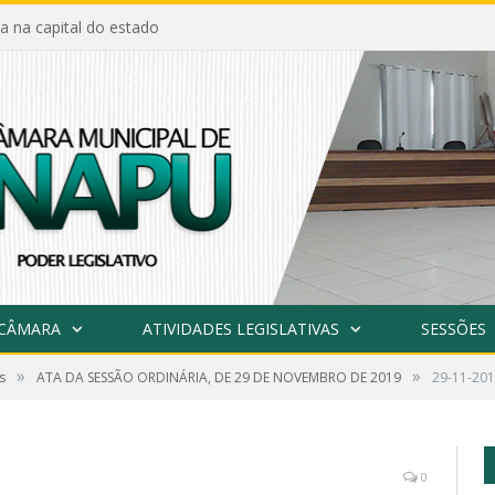
a na capital do estado
 CÂMARA
ATIVIDADES LEGISLATIVAS
SESSÕES
»
»
s
ATA DA SESSÃO ORDINÁRIA, DE 29 DE NOVEMBRO DE 2019
29-11-20
0