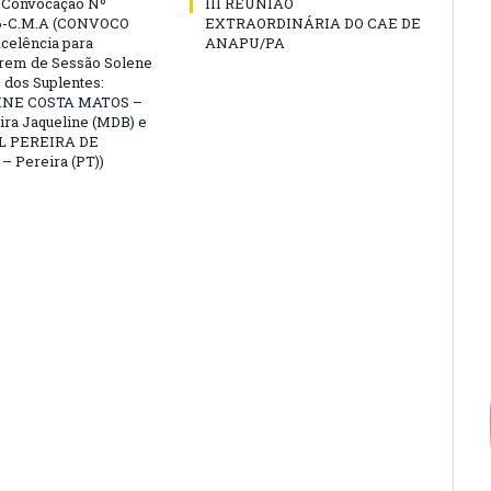
e Convocação Nº
III REUNIÃO
6-C.M.A (CONVOCO
EXTRAORDINÁRIA DO CAE DE
celência para
ANAPU/PA
arem de Sessão Solene
 dos Suplentes:
NE COSTA MATOS –
ra Jaqueline (MDB) e
L PEREIRA DE
 Pereira (PT))