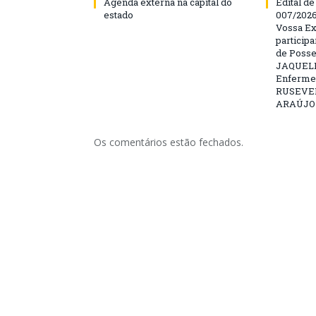
Agenda externa na capital do
Edital d
estado
007/202
Vossa Ex
particip
de Posse
JAQUELI
Enfermei
RUSEVE
ARAÚJO –
Os comentários estão fechados.