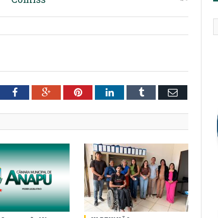
tter
Facebook
Google+
Pinterest
LinkedIn
Tumblr
Email