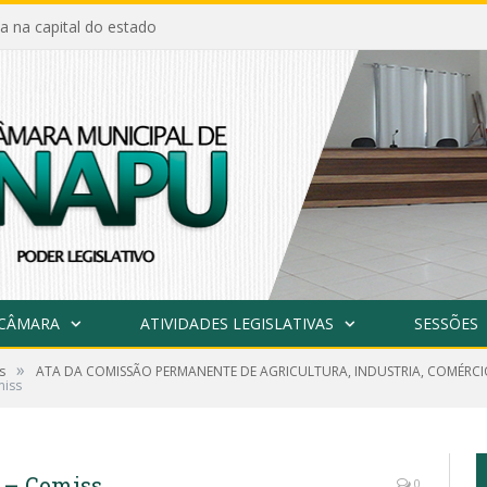
a na capital do estado
 CÂMARA
ATIVIDADES LEGISLATIVAS
SESSÕES
»
s
ATA DA COMISSÃO PERMANENTE DE AGRICULTURA, INDUSTRIA, COMÉRCI
miss
23 – Comiss
0