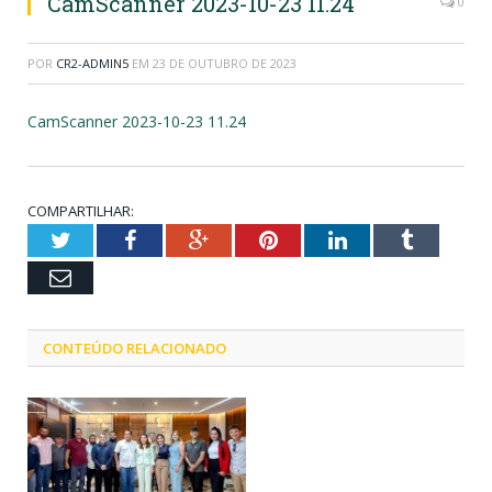
CamScanner 2023-10-23 11.24
0
POR
CR2-ADMIN5
EM
23 DE OUTUBRO DE 2023
CamScanner 2023-10-23 11.24
COMPARTILHAR:
Twitter
Facebook
Google+
Pinterest
LinkedIn
Tumblr
Email
CONTEÚDO RELACIONADO