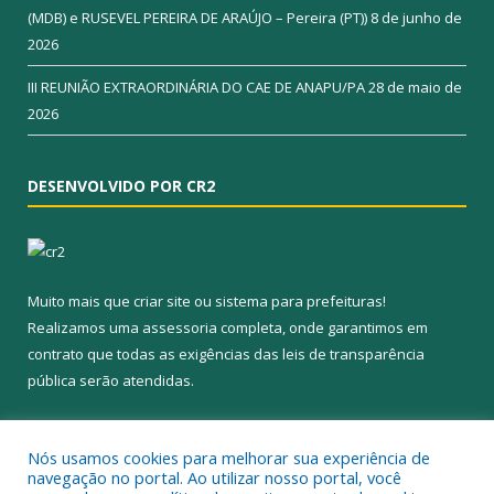
(MDB) e RUSEVEL PEREIRA DE ARAÚJO – Pereira (PT))
8 de junho de
2026
III REUNIÃO EXTRAORDINÁRIA DO CAE DE ANAPU/PA
28 de maio de
2026
DESENVOLVIDO POR CR2
Muito mais que
criar site
ou
sistema para prefeituras
!
Realizamos uma
assessoria
completa, onde garantimos em
contrato que todas as exigências das
leis de transparência
pública
serão atendidas.
Conheça o
PNTP
e o
Radar da Transparência Pública
Nós usamos cookies para melhorar sua experiência de
navegação no portal. Ao utilizar nosso portal, você